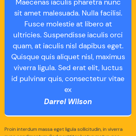
Maecenas iaculis pharetra nunc
sit amet malesuada. Nulla facilisi.
Fusce molestie at libero at
ultricies. Suspendisse iaculis orci
quam, at iaculis nisl dapibus eget.
Quisque quis aliquet nisl, maximus
viverra ligula. Sed erat elit, luctus
id pulvinar quis, consectetur vitae
ex
Darrel Wilson
Proin interdum massa eget ligula sollicitudin, in viverra