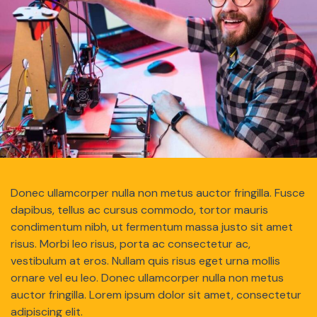
Donec ullamcorper nulla non metus auctor fringilla. Fusce
dapibus, tellus ac cursus commodo, tortor mauris
condimentum nibh, ut fermentum massa justo sit amet
risus. Morbi leo risus, porta ac consectetur ac,
vestibulum at eros. Nullam quis risus eget urna mollis
ornare vel eu leo. Donec ullamcorper nulla non metus
auctor fringilla. Lorem ipsum dolor sit amet, consectetur
adipiscing elit.