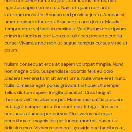
nunc condimentum. Sed porttitor luctus metus, nec
egestas sapien ornare eu. Nam et quam non ante
interdum molestie. Aenean sed pulvinar justo. Aenean sit
amet consectetur eros. Praesent a arcu justo. Mauris
tempor ante vel facilisis maximus. Vestibulum ante ipsum
primis in faucibus orci luctus et ultrices posuere cubilia
curae; Vivamus nec nibh ut augue tempus cursus vitae ut
ipsum.
Nullam consequat eros at sapien volutpat fringilla. Nunc
non magna odio. Suspendisse lobortis felis eu odio
placerat venenatis in sit amet urna. Nulla vitae erat nunc.
Nulla id massa eget purus gravida tristique. Ut semper
tellus dictum sapien fringilla placerat. Cras feugiat
rhoncus velit eu ullamcorper. Maecenas mattis posuere
est, eget semper urna tincidunt nec. Integer finibus mi
nec lacus ullamcorper cursus. Orci varius natoque
penatibus et magnis dis parturient montes, nascetur
ridiculus mus. Vivamus sem orci, gravida nec faucibus at,